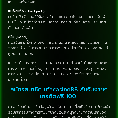
เหมาะสมเพื่อชนะเกม
แบล็กแจ็ก (Blackjack)
แบล็กแจ็กเป็นเกมที่ให้โอกาสในการชนะโดยใช้กลยุทธ์และการนับไพ่
มันเป็นเกมที่มีกฎง่าย และมีโอกาสในการชนะที่สูงในการเปรียบเทียบ
กับเกมคาสิโนอื่นๆ
คีโน (Keno)
คีโนเป็นเกมที่ให้ความสนุกและน่าตื่นเต้น ผู้เล่นจะเลือกตัวเลขที่คาด
ว่าจะถูกสุ่มขึ้นในการจับสลาก การชนะขึ้นอยู่กับจำนวนของตัวเลขที่
ผู้เล่นเดาถูกต้อง
เกมคาสิโนมีหลากหลายแบบและความนิยมต่างกันไปในแต่ละภูมิภาค
การเลือกเล่นเกมขึ้นอยู่กับความชอบส่วนตัวของแต่ละบุคคล และ
การที่คุณสามารถมีความสนุกสนานและความพอใจจากเกมที่คุณ
เลือกในที่สุด
สมัครสมาชิก ufacasino88 ลุ้นรับง่ายๆ
เครดิตฟรี 100
การสมัครเป็นสมาชิกกับยูฟ่าเบทเป็นทางการที่จะเปิดโอกาสให้คุณเข้า
ร่วมกิจกรรมทางการพนันที่น่าสนใจและสนุกสนานที่สุดในโลกของ
คาสิโนออนไลน์ เพียงแค่ท่านสมัครเป็นสมาชิกกับเราที่นี่ คุณจะได้