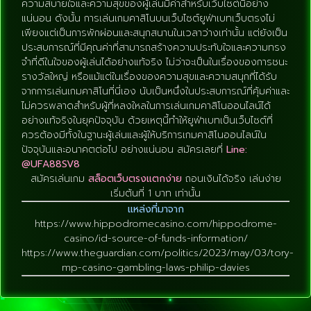
ความสบายใจและความสุขของผู้เล่นมีค่าสำหรับเว็บไซต์นี้อย่าง
แน่นอน ดังนั้น การเล่นเกมคาสิโนบนเว็บไซต์ยูฟ่าเบทเว็บตรงไม่
เพียงแต่เป็นการพักผ่อนและสนุกสนานในเวลาว่างเท่านั้น แต่ยังเป็น
ประสบการณ์ที่มีคุณค่าที่สามารถสร้างความประทับใจและความทรง
จำที่ดีในใจของผู้เล่นได้อย่างแท้จริง ไม่ว่าจะเป็นในเรื่องของการชนะ
รางวัลใหญ่ หรือแม้แต่ในเรื่องของความสุขและความสนุกที่ได้รับ
จากการเล่นเกมคาสิโนที่นี่เอง นับเป็นหนึ่งในประสบการณ์ที่คุ้มค่าและ
ไม่ควรพลาดสำหรับผู้ที่หลงใหลในการเล่นเกมคาสิโนออนไลน์ได้
อย่างแท้จริงในยุคปัจจุบัน ด้วยเหตุนี้ทำให้ยูฟ่าเบทเป็นเว็บไซต์ที่
ควรต้องมีทั้งในฐานะผู้เล่นและผู้ให้บริการเกมคาสิโนออนไลน์ใน
ปัจจุบันและอนาคตต่อไป อย่างแน่นอน สมัครเลยที่
Line:
@UFA88SV8
สมัครเล่นเกม
สล็อตเว็บตรงแตกง่าย
ถอนเงินได้จริง เล่นง่าย
เริ่มต้นที่ 1 บาท เท่านั้น
แหล่งที่มาจาก
https://www.hippodromecasino.com/hippodrome-
casino/id-source-of-funds-information/
https://www.theguardian.com/politics/2023/may/03/tory-
mp-casino-gambling-laws-philip-davies