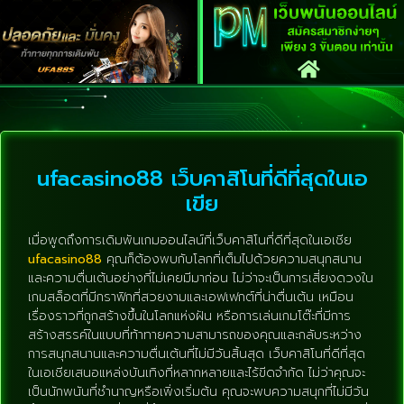
ufacasino88 เว็บคาสิโนที่ดีที่สุดในเอ
เขีย
เมื่อพูดถึงการเดิมพันเกมออนไลน์ที่เว็บคาสิโนที่ดีที่สุดในเอเชีย
ufacasino88
คุณก็ต้องพบกับโลกที่เต็มไปด้วยความสนุกสนาน
และความตื่นเต้นอย่างที่ไม่เคยมีมาก่อน ไม่ว่าจะเป็นการเสี่ยงดวงใน
เกมสล็อตที่มีกราฟิกที่สวยงามและเอฟเฟกต์ที่น่าตื่นเต้น เหมือน
เรื่องราวที่ถูกสร้างขึ้นในโลกแห่งฝัน หรือการเล่นเกมโต๊ะที่มีการ
สร้างสรรค์ในแบบที่ท้าทายความสามารถของคุณและกลับระหว่าง
การสนุกสนานและความตื่นเต้นที่ไม่มีวันสิ้นสุด เว็บคาสิโนที่ดีที่สุด
ในเอเชียเสนอแหล่งบันเทิงที่หลากหลายและไร้ขีดจำกัด ไม่ว่าคุณจะ
เป็นนักพนันที่ชำนาญหรือเพิ่งเริ่มต้น คุณจะพบความสนุกที่ไม่มีวัน