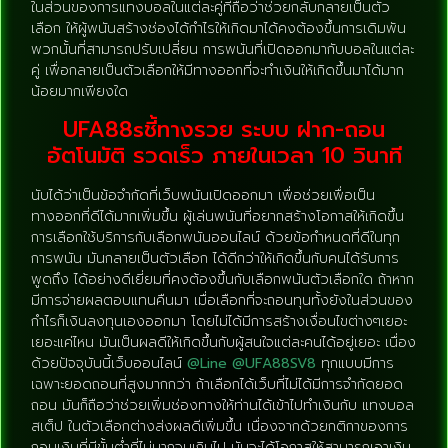
ในส่วนของการแทงบอลในแต่ละคู่ที่ถือว่าช่วยกลับกลายเป็นตัว
เลือก ให้ผู้พนันสร้างช่องได้กำไรให้เกิดมาได้คงต้องขึ้นการเดิมพัน
พวกนั้นที่สามารถปรับเปลี่ยน การพนันที่เปิดออกมากับบอลในแต่ละ
คู่ เพื่อกลายเป็นตัวเลือกให้มีทางออกที่จะทำเงินให้เกิดขึ้นมาได้มาก
น้อยมากเพียงใด
UFA88sชี้ทางรวย ระบบ ฝาก-ถอน
อัตโนมัติ รวดเร็ว ภายในเวลา 10 วินาที
นับได้ว่าเป็นข้อจำกัดที่เว็บพนันเปิดออกมา เพื่อช่วยเพื่อเป็น
ทางออกที่ดีได้มากเพิ่มขึ้น ผู้เล่นพนันที่อยากสร้างโอกาสให้เกิดขึ้น
การเลือกใช้บริการกับเลือกพนันออนไลน์ ด้วยข้อกำหนดที่ดีในทุก
การพนัน มันกลายเป็นตัวเลือก ได้ดีกว่าให้เกิดขึ้นกับคนได้รับการ
พูดถึง ได้อย่างดีเยี่ยมที่คงต้องขึ้นกับเลือกพนันตัวเลือกใด ถ้าหาก
มีการจ่ายผลตอบแทนคืนมา เมื่อเลือกที่จะถอนทุนทั้งยังในส่วนของ
กำไรก็เงินลงทุนเองออกมา โดยไม่ได้มีการสร้างเงื่อนไขต่างๆเยอะ
เยอะแค่ไหน มันเป็นผลดีให้เกิดขึ้นกับผู้สนใจแต่ละคนได้อยู่เยอะ เนื่อง
ด้วยปัจจุบันนี้เว็บออนไลน์
@Line @UFA88SV8
ทุกแบบมีการ
เฉพาะยอดถอนที่สูงมากกว่า ถ้าเลือกได้เว็บที่ไม่ได้มีการจำกัดยอด
ถอน มันก็ถือว่าช่วยเพิ่มช่องทางให้ท่านได้เข้าไปทำเงินกับ แทงบอล
สเต็ป ในตัวเลือกต่างส่งผลดีเพิ่มขึ้น เนื่องจากด้วยกติกาของการ
ถอนเงินที่มีขั้นต่ำที่ไม่มากจนเกินไป มันจะได้โอกาสให้สามารถเอาเงิน