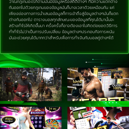
ว่าในกฎเกมอะไรก็ตามมันมีข้อมูลหรือสถิติต่างๆ ที่มีความแตกต่าง
กันออกไปด้วยกฎเกมของข้อมูลมันก็บางเวลาด้วยเหมือนกัน แค่
เพียงช่องทางการนำเสนอข้อมูลก็การเข้าถึงสู่ข้อมูลต่างๆมันก็แตก
ต่างกันออกไป ตารางบอลทุกลักษณะของข้อมูลที่คุณได้มานั้นจะ
สร้างกำไรให้เกิดขึ้นมา ครั้งครั้งก็อาจต้องเอาไปคิดต่อยอดวิธีการ
ทำกำไรไม่ว่าเป็นการปรับเปลี่ยน ข้อมูลต่างๆประกอบกิจการพนัน
มันจะช่วยคุณได้มากกว่าสำหรับเพื่อการทำเงินกับบอลคู่ต่างๆได้