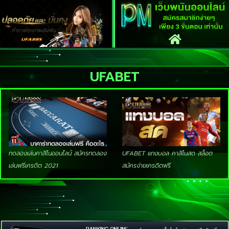
UFABET
ทดลองเล่นคาสิโนออนไลน์ สมัครทดลอง
UFABET แทงบอล คาสิโนสด สล็อต
เล่นฟรีเครดิต 2021
สมัครง่ายเครดิตฟรี