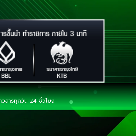
าวสารทุกวัน 24 ชั่วโมง