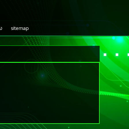
ง
sitemap