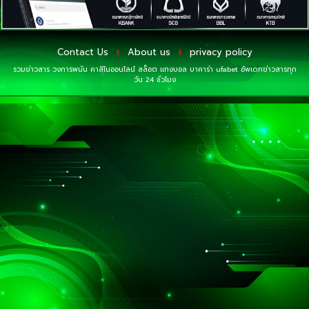
Contact Us
About us
privacy policy
รวมข่าวสาร วงการพนัน คาสิโนออนไลน์ สล็อต แทงบอล
บาคาร่า ufabet
อัพเดทข่าวสารทุก
วัน 24 ชั่วโมง