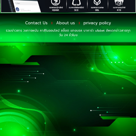
Contact Us
About us
privacy policy
รวมข่าวสาร วงการพนัน คาสิโนออนไลน์ สล็อต แทงบอล
บาคาร่า ufabet
อัพเดทข่าวสารทุก
วัน 24 ชั่วโมง