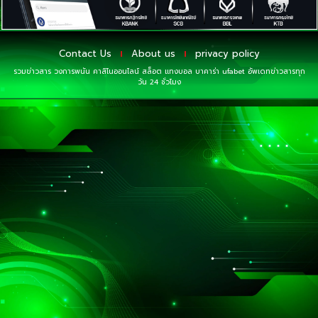
Contact Us
About us
privacy policy
รวมข่าวสาร วงการพนัน คาสิโนออนไลน์ สล็อต แทงบอล
บาคาร่า ufabet
อัพเดทข่าวสารทุก
วัน 24 ชั่วโมง