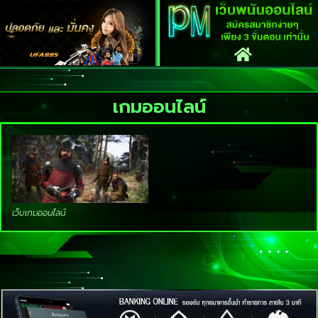
เกมออนไลน์
เว็บเกมออนไลน์