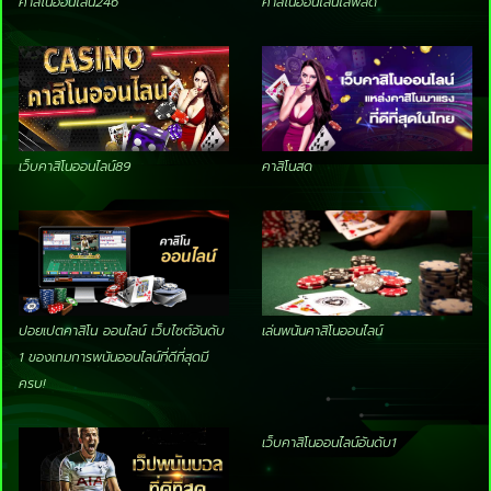
คาสิโนออนไลน์246
คาสิโนออนไลน์ไลฟ์สด
เว็บคาสิโนออนไลน์89
คาสิโนสด
ปอยเปตคาสิโน ออนไลน์ เว็บไซต์อันดับ
เล่นพนันคาสิโนออนไลน์
1 ของเกมการพนันออนไลน์ที่ดีที่สุดมี
ครบ!
เว็บคาสิโนออนไลน์อันดับ1