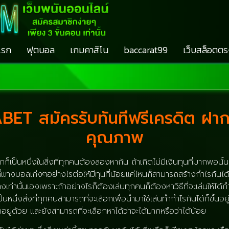
แรก
ฟุตบอล
เกมคาสิโน
baccarat99
เว็บสล็อตตร
ET สมัครรับทันทีฟรีเครดิต ฝาก
คุณภาพ
ป็นหนึ่งในสิ่งที่ทุกคนต้องลองหากัน ถ้าเกิดไม่มีเงินทุนที่มากพอนั้นก
แทงบอลเก่งๆอย่างไรต่อให้มีทุนที่น้อยแค่ไหนก็สามารถสร้างกำไรกันได้แล
ทงเท่านั้นเองเพราะถ้าอย่างไรก็ต้องเล่นทุกคนก็ต้องหาวิธีที่จะเล่นให้ไ
นหนึ่งสิ่งที่ทุกคนสามารถที่จะเลือกเพื่อนำมาใช้เล่นทำกำไรกันได้ก็ขึ้นอ
่ด้วย และยังสามารถที่จะเลือกหาได้ว่าจะได้มากหรือว่าได้น้อย