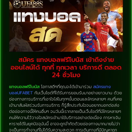
สมัคร แทงบอลฟรีโบนัส เข้าถึงง่าย
ออนไลน์ได้ ทุกที่ ทุกเวลา บริการดี ตลอด
24 ชั่วโมง
แทงบอลฟรีโบนัส
โอกาสดีๆที่คุณจะได้เข้ามาร่วม
สมัครแทง
บอลUFABET
กับเว็บไซต์ที่ได้รับการยอมรับมาอย่างยาวนาน ด้วย
ช่องทางการบริการที่เอาใจใส่ในทุกๆขั้นตอนและใครหลายๆ คนที่เคย
เข้ามาสัมผัสร่วมรับการบริการ ก็รู้สึกประทับใจจนอยากบอกต่อส่ง
ต่อช่องทางนี้ให้คนอื่นๆ จนวันนี้เรากลายเป็นเว็บไซต์ที่มีใครหลายๆ
คนให้ความไว้วางใจสมัครเข้ามาใช้บริการอย่างต่อเนื่อง การหาเงิน
หารายได้ในยุคปัจจุบันนี้ อาจจะถูกจำกัดด้วยช่องทางมากมายไม่ว่า
จะเป็นการทำงานที่ไม่ได้รับความสะดวก การเดินทางที่มีปัญหาถูก