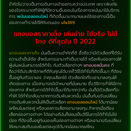
จำกัดไม่ว่าจะเป็นการเดินทางเข้าออกระหว่างประเทศ เพราะพิษภัย
ของโรคระบาดทำให้ผู้ที่มีความชื่นชอบในเรื่องการพนันมาใช้บริการ
การ
พนันบอลออนไลน์
ที่เกิดขึ้นมามากมายและใช้ช่องทางนี้เป็น
ช่องทางทำรายได้ให้กับตนเอง
ufa369
แทงบอลราคาเต็ง เล่นง่าย ได้จริง ไม่มี
โกง ดีที่สุดใน ปี 2022
แทงบอลราคาเต็ง
มันเป็นความจำกัดที่ดี ซึ่งถือว่ามีตัวเลือกที่ได้รับ
ความจำเป็นได้อ สำหรับการเอามาทำเป็นรายได้ หรือเพิ่มช่องทางให้
ผู้เล่นพนันสามารถได้กำไร กับตัวเลือกต่างๆ
แทงบอลมั่นคง
ที่
ถือว่าได้ประสิทธิภาพที่ดีกับคุณได้มากก็วิธีได้กำไรที่เกิดขึ้นมา ที่ต้อง
ขึ้นอยู่กับตัวเราเอง ว่าคุณเลือกใช้ ตัวเลือกใดที่จะเอามาลงทุนให้
เกิดช่องทาง เมื่อสามารถมีเป้าหมายที่มั่นหมาย ซึ่งวิธีการทำให้มีการ
ช่องทาง สำหรับการได้กำไรขึ้นมาได้มากกว่ากัน มันก็มีตัวเลือกที่จะ
ทำให้ ได้กำไรกลับมาจากการเดิมพันพวกนั้น มันขึ้นกับปรับเปลี่ยน
การเดิมพันพวกนั้นให้เป็นตัวเลือก
แทงบอลออนไลน์
ได้มากน้อย
แค่ไหนในแต่ละคู่ หรือบอลการเลือกเอามาลงทุน ถ้าหากเมื่อต้อง
เลือกช่องทางต่างๆ ได้อย่างดีมันก็ย่อมเป็นวิธีในการได้กำไรไม่ใช่
น้อย ที่ต้องขึ้นอยู่กับมองเห็นช่องทางต่างๆ หรือเอามาปรับเปลี่ยน
ให้เหมาะสมกับบอลในแต่ละชุดได้มากน้อยมากแค่ไหน