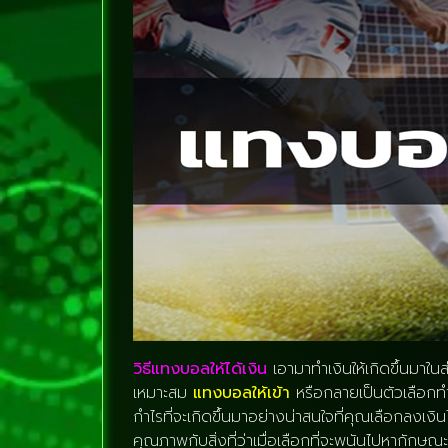
วิธีแทงบอลให้ได้เงิน
เอามาทำเงินให้เกิดขึ้นมาใน
เหมาะสม
แทงบอลให้เข้า
หรือกลายเป็นตัวเลือกทำ
กำไรที่จะเกิดขึ้นมาอย่างน่าสนใจที่คุณเลือกลงเงิ
คุณภาพกับสิ่งที่ว่าเมื่อเลือกที่จะพนันไปหากักษณะก