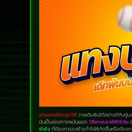
แทงบอลโลกถูกวิธี
วางเดิมพันได้อย่างดีกับคู่
มันเป็นช่องทางพนันยอด
วิธีแทงบอลให้ได้เงิน
ยังไง
ที่ต้องการจะสร้างกำไรให้เกิดขึ้นหรือต้องก