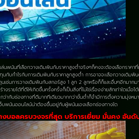
ผู้เล่นพนันที่เลือกวางเดิมพันกับราคาสูงต่ำจริงๆก็คงจะต้องเลือกราคาท
ทุนกับกำไรกับการเดิมพันกับราคาลูกสูงต่ำ การอาจจะเลือกวางเดิมพันด
นทุนเช่นการวางเดิมพันกับสกอร์สูง 1 ลูก 2 ลูกหรือก็ก็และอื่นๆอีกมาก
ได้ที่ดีให้เกิดขึ้นครั้งครั้งก็เป็นสิ่งที่ไม่ใช่เรื่องง่ายสักเท่าใดเมื่อไ
มากกว่ากับช่องทางที่ดีมากทีเดียวมากกว่าขั้นต่ำก็จำมีการตั้งความมุ
นเว็บพนันออนไลน์น่าต้องขึ้นอยู่กับผู้พนันเองเลือกช่องทางใด
งบอลครบวงจรที่สุด บริการเยี่ยม มั่นคง อันดั