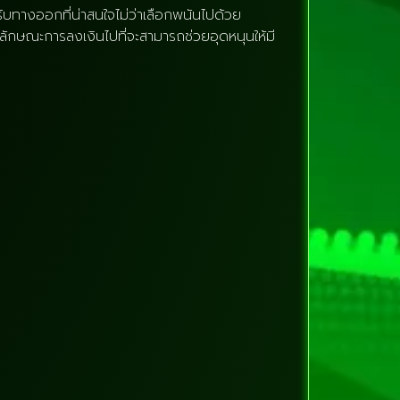
รับทางออกที่น่าสนใจไม่ว่าเลือกพนันไปด้วย
กลักษณะการลงเงินไปที่จะสามารถช่วยอุดหนุนให้มี