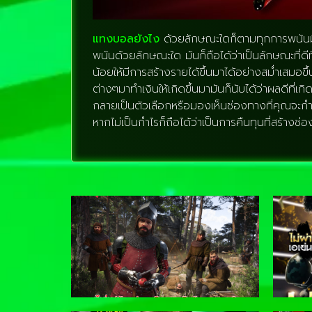
แทงบอลยังไง
ด้วยลักษณะใดก็ตามทุกการพนันมีค
พนันด้วยลักษณะใด มันก็ถือได้ว่าเป็นลักษณะที่ดี
น้อยให้มีการสร้างรายได้ขึ้นมาได้อย่างสม่ำเสมอขึ
ต่างๆมาทำเงินให้เกิดขึ้นมามันก็นับได้ว่าผลดีที
กลายเป็นตัวเลือกหรือมองเห็นช่องทางที่คุณจะก
หากไม่เป็นกำไรก็ถือได้ว่าเป็นการคืนทุนที่สร้างช่อ