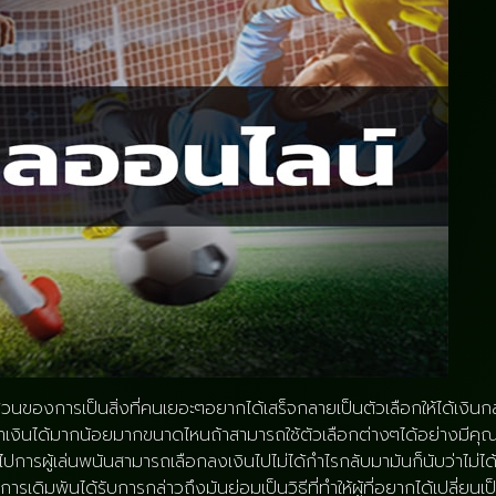
ส่วนของการเป็นสิ่งที่คนเยอะๆอยากได้เสร็จกลายเป็นตัวเลือกให้ได้เงิ
เงินได้มากน้อยมากขนาดไหนถ้าสามารถใช้ตัวเลือกต่างๆได้อย่างมีคุณภา
นไปการผู้เล่นพนันสามารถเลือกลงเงินไปไม่ได้กำไรกลับมามันก็นับว่าไม่ได
ารเดิมพันได้รับการกล่าวถึงมันย่อมเป็นวิธีที่ทำให้ผู้ที่อยากได้เปลี่ยนเ