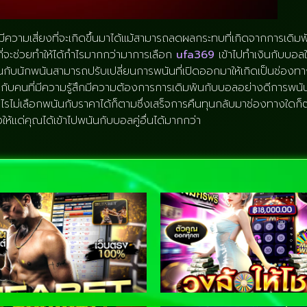
วามเสี่ยงที่จะเกิดขึ้นมาได้แม้สามารถลดผลกระทบที่เกิดจากการเดิมพ
ที่จะช่วยทำให้ได้กำไรมากกว่ามาการเลือก
ufa369
เข้าไปทำเงินกับบอลใ
้นกับนักพนันสามารถปรับเปลี่ยนการพนันที่เปิดออกมาให้เกิดเป็นช่องทางเ
่เกิดกับคนที่มีความรู้สึกมีความต้องการการเดิมพันกับบอลอย่างดีการพ
ำไรไม่เลือกพนันกับราคาได้ก็ตามซึ่งเสร็จการคืนทุนกลับมาช่องทางใ
งให้แด่คุณได้เข้าไปพนันกับบอลคู่อื่นได้มากกว่า