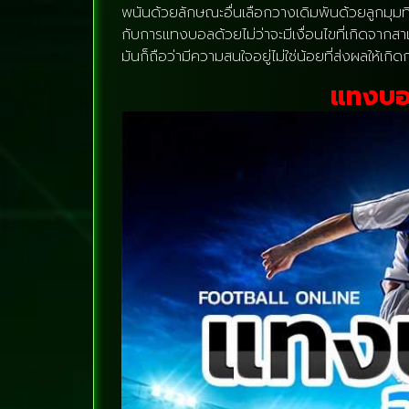
พนันด้วยลักษณะอื่นเลือกวางเดิมพันด้วยลูกมุมที่ส
กับการแทงบอลด้วยไม่ว่าจะมีเงื่อนไขที่เกิดจากสา
มันก็ถือว่ามีความสนใจอยู่ไม่ใช่น้อยที่ส่งผลให้เกิ
แทงบอล