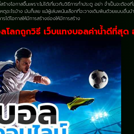
ร้างโอกาสขึ้นเพราะไม่ได้เกี่ยวกับวิธีการทำประตู อย่า จำเป็นจะต้องที่
เหตุอะไรบ้าง มันก็เลย แม้ผู้เล่นพนันเลือกที่จะวางเดิมพันด้วยแบบอื่
ดการได้โอกาสให้มีการสร้างช่องให้มีการสร้าง
โลกถูกวิธี เว็บแทงบอลค่าน้ำดีที่สุด อ