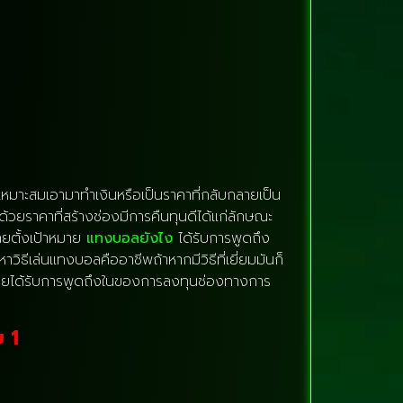
ี่เหมาะสมเอามาทำเงินหรือเป็นราคาที่กลับกลายเป็น
้วยราคาที่สร้างช่องมีการคืนทุนดีได้แก่ลักษณะ
มายตั้งเป้าหมาย
แทงบอลยังไง
ได้รับการพูดถึง
ด้หาวิธีเล่นแทงบอลคืออาชีพถ้าหากมีวิธีที่เยี่ยมมันก็
่งหมายได้รับการพูดถึงในของการลงทุนช่องทางการ
บ 1