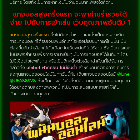
บริการ โดยทั้งเป็นการฝากเงินในจำนวนมากเพียงใดก็ตาม
แทงบอลสูงครึ่งแรก จะพาท่านร่ำรวยได้
ง่าย ไปกับการเข้าเล่น เว็บคุณภาพอันดับ 1
แทงบอลสูง ครึ่งแรก
ซึ่งไม่มีการกำหนด และทั้งเป็นการฝากเงิน
การแทงบอล ที่ได้รับเงินเพิ่มอีกเท่าไรหรือมีแบบมากแค่ไหนนั้น มัน
ต้องขึ้นกับว่าเลือกใช้ตัวเลือกกับเว็บพนันที่ไปใช้งาน ซึ่งเป็นการแจก
โบนัสฟรีสำหรับเพื่อการเอามาเป็นทุนในการแทงบอลได้ในทันที โดย
ไม่มีเงื่อนไขใดๆก็ตาม หรือเป็นอีกหนึ่งตัวเลือกสำคัญที่ได้รับการ
กล่าวถึง
ufabet ฝากถอน ไม่มีขั้นต่ำ
สำหรับคนที่ต้องการ กับการ
ลงทุนแทงบอลออนไลน์ในทุกวันนี้กับ เว็บแทงบอลออนไลน์
@Line
@UFA88SV8
ซึ่งเป็นการเข้าใจในสิ่งที่มีความของผู้แทงบอลทุกคน
ได้อย่างดีกับสิ่งต่างๆพวกนี้ ที่เป็นการเสนอแบบหลายที ให้กับ
นักการแทงบอลทุกคน