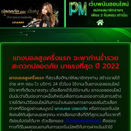
แทงบอลสูงครึ่งแรก จะพาท่านร่ำรวย
สะดวกปลอดภัย มาแรงที่สุด ปี 2022
แทงบอลสูงครึ่งแรก
ที่สรรสิ่งดีๆมาให้สมาชิกทุกท่าน สร้างรายได้
ง่าย ฝาก ถอน ไว บริการ 24 ชั่วโมง ใช้งานเว็บแทงบอลออนไลน์
ใช้ราคาที่เดียวมาลงทุน เมื่อเลือกเข้าไปใช้งานกับ แทงบอลออนไลน์
มันนับว่าเป็นช่องทางหนึ่งสำหรับเพื่อการเสนอช่องทางในการสร้าง
รายได้ผ่านวิธีออนไลน์กับการนำเสนอเกมการแทงบอลในตัวเลือก
ต่างๆที่มีอยู่อย่างสมบูรณ์
แทงบอล ปลอดภัย
หรือการแจกโบนัส
พิเศษให้กับผู้แทงบอลทุกคน หากเลือกเอาสิ่งที่ดีที่สุดรวมทั้งราคาที่
ดีย่อมไปต่อได้มาก ตัวเลือกของ
เว็บแทงบอลออนไลน์
คือช่อง
ทางที่ดีในผลตอบแทนกับการแจกโบนัสฟรีกับการฝากเงินเข้าใช้