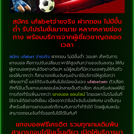
สมัคร ufabetจ่ายจริง ฝากถอน ไม่มีขั้น
ต่ำ รับโปรโมชั่นมากมาย หลากหลายช่อง
ทาง พร้อมบริการจากผู้เชี่ยวชาญตลอด
เวลา
สมัคร ufabet จ่ายจริง
ฝากถอน ไม่มีขั้นต่ำ วอเลท สำหรับการ
แทงบอล คือการปรับเปลี่ยนราคาให้สูงเกินกว่าของเงินลงทุน ให้กับ
ผู้แทงบอลทุกคนได้อย่างดีแน่ๆ แม้ผู้สนใจที่มีความเซฟทุนให้กับตัว
เองให้มากกว่า ก็สามารถเพิ่มเงินทุนเข้ามาใช้บริการให้สูงไปกว่า
เพียงเท่านี้ และได้รับเงินเพิ่มไม่ใช่น้อยนั่นเอง
ufabetwin
ตัวเลือก
ดีๆที่มีในเว็บแทงบอลออนไลน์กลายเป็นตัวเลือก ส่งเสริมส่งผลให้มี
การเกิดกำไรเพิ่มมากกว่า
แทงบอล ออนไลน์
โดยเฉพาะโปรโมชั่นที่
ใช้งานได้อย่างดีเยี่ยม เนื่องจากว่าไม่นำเงินโบนัสพิเศษ มาเป็นทุน
สำหรับเพื่อการแทงบอลใดก็ตามกับการทำกำไรได้ โดยผู้เล่นพนัน
สามารถถอนเงินกำไรออกไปใช้ได้ในทันที
แทงบอลฟรีเครดิต รวมทุกเกมเดิมพัน
สามารถจบได้ในเว็บเดียว เปิดให้บริการมา