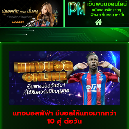
แทงบอลฟีฟ่า มีบอลไห้แทงมากกว่า
10 คู่ ต่อวัน