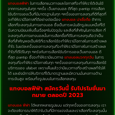
แทงบอลฟีฟ่า
ในการเลือกแนวทางและโอกาสที่จะทำให้เราได้เงินใช้
จากการลงทุนในทุก ๆครั้ง เว็บแทงบอล ดีที่สุด pantip การเลือก
ใช้บริการของเว็บที่มีมาตรฐานในทุก ๆครั้งของการลงทุนที่ดีที่สุดที่
จะทำให้เรามีโอกาสที่ดีอย่างต่อเนื่อง
แทงบอล น่าเชื่อถือ
ถ้าการ
เลือกที่จะลงทุนในการแทงบอล ซึ่งเป็นการพนันอีกรูปแบบหนึ่งที่ได้
รับความนิยมเพิ่มขึ้นเรื่อยๆในปัจจุบัน และสิ่งที่สำคัญในการเลือก ที่
จะลงทุนกับการแทงบอลนั้นการเลือกซื้อที่ดีในการลงทุนถือว่าเป็น
สิ่งที่สำคัญพอเป็นพิธีที่เราเลือกใช้จะทำให้เรามีโอกาสในการสร้างผล
กำไร ในแต่ละครั้งของการลงทุนที่จะทำให้เรามีโอกาสในการสร้างผล
กำไรที่ดีได้ในทุก ๆครังกับการเลือกใช้บริการของเว็บแทงบอล ดี
ที่สุด pantip ซึ่งจะทำให้เรามีแนวทาง
แทงบอลบวกทุกวัน
ในการ
ลงทุนที่จะทำให้เรามีโอกาสในทุก ๆครั้งของการลงทุนกับการเลือกใช้
บริการของ ufabet เพราะเห็นแล้วว่ามีแนวทางที่จะสร้างผลกำไรให้
ได้ และยังมีการให้บริการที่ได้มาตรฐานและมีความมั่นคงทางด้าน
การเงินสูง พร้อมทั้งรูปแบบในการเลือกลงทุน
แทงบอลฟีฟ่า สมัครวันนี้ รับโปรโมชั่นมา
กมาย ตลอดปี 2023
แทงบอล ฟีฟ่า
ได้หลากหลายรูปแบบ แต่ทุกครั้งของการลงทุน เรา
จะต้องพิจารณาให้ดีว่าในวันที่มีการแข่งขันและเราเลือกที่จะลงทุนนั้น