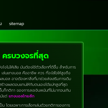
ง
sitemap
ย ครบวงจรที่สุด
ไม่ให้เสีย มันต้องใช้ตัวเลือกที่ดีขึ้น สำหรับการ
เล่นแทงบอล คืออาชีพ ควร ที่จะใส่ใจให้สูงถึง
ยผลบอล อาจต้องหาสิ่งที่มาช่วยส่งเสริมการเดิม
สร้างผลตอบแทนให้กับตนเองได้แน่ๆสูงที่สุด
ขึ้นก็กติกา ของการลงเงินพนันที่ไม่มากจนเกิน
แม้แต่
แทงบอลไทยลีก
ำเป็น โดยเฉพาะการเลือกเล่นด้วยกติกาของการ