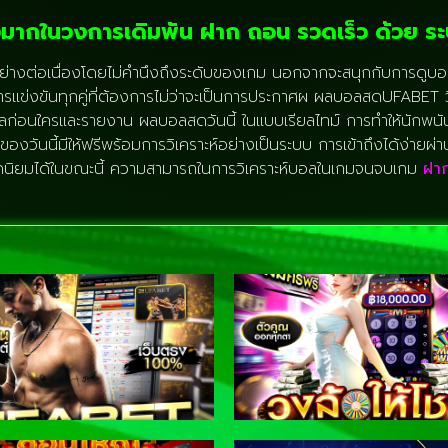
งมากในวงการเดิมพัน ฝาก ถอน รวดเร็ว ด้วย ระ
อย่างต่อเนื่องโดยไม่คำนึงถึงระดับของเกม นอกจากจะสนุกกับการดูบ
ข่งขันทุกคู่ที่ต้องการไม่ว่าจะเป็นการประกาศผ ผลบอลสดUFABET วิเ
ข้อมูลก่อนใครและรายงาน ผลบอลสดวันนี้ ในแบบเรียลไทม์ การทำให้นักพนัน
วันนี้มีให้ฟรีพร้อมการวิเคราะห์อย่างเป็นระบบ การเข้าถึงได้ง่ายผ
ยอดนิยมได้ในขณะนี้ ความสามารถในการวิเคราะห์บอลในเกมจนจบเกม
ฝาก