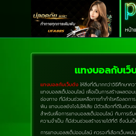
หน้า
แทงบอลกับเว็บด
แทงบอลกับเว็บดัง
ให้สิ่งที่ดีมากกว่าวิธีศึกษา
แทงบอลสเต็ปออนไลน์ เพื่อเป็นการสร้างผลตอบแทน 
ช่องทาง ที่มีส่วนช่วยเหลือการทำกำไรหรือลดการเส
พัน แทงบอลยังไงไม่ให้เสีย มีตัวเลือกที่ดีในส่
สำหรับเพื่อการแทงบอลสเต็ปออนไลน์ กับการเริ่มต
ความจำเป็น ก็มีส่วนช่วยสร้างรายได้ที่ดี ซึ่งนั่
การแทงบอลสเต็ปออนไลน์ ควรจะที่เลือกเว็บพนัน