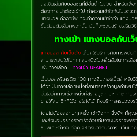
ลงเงินเล่นกับบอลชุดที่มีขั้นต่ำในส่วน สำหรับเพื
ต้องการ น่าต้องเข้าไป ทำความเข้าใจกับในแต่ละกต
แทงบอล คืออาชีพ ที่จะทำความเข้าใจว่า แทงบอลยั
ขึ้นด้วยตัวเลือกพวกนั้น มันก็จะช่วยสร้างเสริมวิธ
ทางเข้า แทงบอลกับเว็บ
แทงบอล กับเว็บดัง
เลือกใช้บริการกับการพนันท
สามารถเล่นได้ในทุกกลุ่มหนึ่งในเคล็ดลับในการเลื
เพิ่มทางเลือก
ทางเข้า UFABET
เว็บบอลฟรีเครดิต 100 ทางอินเทอร์เน็ตสำหรับวิธ
ได้ว่าเป็นทางเลือกหนึ่งที่สามารถสร้างมูลค่าเพิ
มั่นใจอีกทางเลือกหนึ่งที่สร้างมูลค่ามหาศาล กั
ขายให้สมาชิกที่ไว้วางใจได้เข้าถึงบริการครบวง
โดยไม่ต้องลงทุนทุกครั้ง เข้าถึงทุก สิ่งดีๆ ที่
และส่งมอบอย่างรวดเร็วด้วยทีมงานมืออาชีพสร้า
ชั่นพิเศษต่างๆ ที่คุณจะได้รับจากบริการ เว็บแ