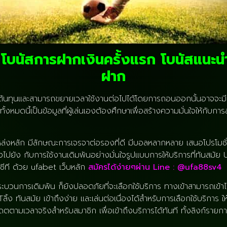
โบนัสการฝากเงินครั้งแรก โบนัสแนะน
ฝาก
ัดต้นทุนและสามารถขยายเวลาใช้งานต่อไปได้โดยการถอนออกนั้นอาจจะมีก
งหมดนี้เป็นข้อมูลที่ผู้เล่นเองต้องศึกษาเพื่อสร้างความมั่นใจให้กับกา
อ แหล่งหลัก มีลักษณะการเจรจาต่อรองที่ดี มีบอลหลากหลาย เสนอโปรโมชั
ัง กับการใช้งานเดิมพันอย่างมั่นใจรูปแบบการให้บริการที่ทันสมัย UF
ไอซีที ด้วย ufabet เว็บหลัก
สมัครได้ง่ายๆผ่าน Line :
@ufa88sv4
ะบวนการเดิมพัน ก็ยังปลอดภัยที่จะเลือกใช้บริการ ทางเข้าสามารถเข้าได
้ง ทันสมัย ​​เข้าถึงง่าย และเล่นต่อเนื่องได้สำหรับการเลือกใช้บริการ ใ
ตตามเวลาจริงสำหรับสมาชิก เพื่อเข้าถึงบริการได้ทันที ทั้งลิงก์รายก