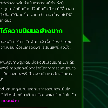
ๆที่สร้างช่องในส่วนในการสร้างกำไร ซึ่งผู้
ทุกคนจำเป็นต้องปรับเป็นตัวเลือก ที่ดีขึ้น เล่น
ัวเลือกที่ดีมากขึ้น มากกว่าเอามาทำรายได้ให้มี
นทีเดียว
การได้ความนิยมอย่างมาก
อลฟรีทำให้การเดิมพันทุกนัดเป็นเรื่องง่ายและ
ะเบียนเพื่อรับเครดิตฟรีและโบนัสฟรี สิ่งนี้จะ
ิมพันคุณภาพสูงโดยไม่ต้องปรับเงินในกระเป๋า ถือ
งบอลฟรี ทางเลือกหนึ่งที่สร้างโอกาสการลงทุนอย่าง
บ เว็บแทงบอลฟรี ที่มองว่าเป็นการส่งเสริมการ
รี
ดตั้งขึ้นตามกฎหมาย เลือกบริการด้วยความมั่นใจ
ไม่ต้องฝากเงิน เติมเครติดแรกและเลือกรับโปรโม
ทุกๆยอดฝาก