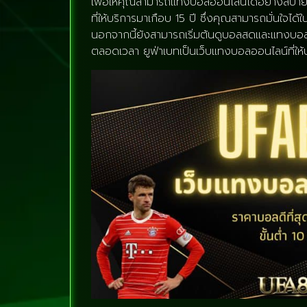
เพื่อให้คุณสามารถแทงบอลออนไลน์ได้อย่างสบาย
ที่ให้บริการมาเกือบ 15 ปี ซึ่งคุณสามารถมั่นใจไ
นอกจากนี้ยังสามารถเริ่มต้นดูบอลสดและแทงบอลไ
ตลอดเวลา ยูฟ่าเบทเป็นเว็บแทงบอลออนไลน์ที่ให