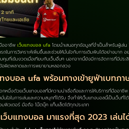
งมืออาชีพ
เว็บแทงบอล ufa
โดยนำเสนอทุกข้อมูลที่จำเป็นสำหรับผู้เล่น ไ
รถในการวิเคราะห์เพิ่มขึ้นและช่วยให้มั่นใจกับการเดิมพันได้อย่างมาก อ
คุมที่เข้มงวดเมื่อเทียบกับเว็บอื่นๆ นอกจากนี้ยังมีการจัดการที่มีประ
ม่มีข้อผิดพลาดและการพยายามหลอกลวง
แทงบอล ufa พร้อมทางเข้ายูฟ่าเบทภา
ือกหนึ่งด้วยเว็บแทงบอลที่มีความน่าเชื่อถือและการให้บริการที่มืออาชีพ
ใจในการเล่นและความสนุกที่ได้รับ จึงทำให้เว็บแทงบอลนี้เป็นเว็บที่
มพิวเตอร์ มือถือ โน๊ตบุ๊ค แท็บเล็ตได้ทุกประเภท
 เว็บแทงบอล มาแรงที่สุด 2023 เล่นไ