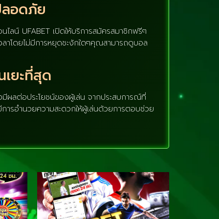
ปลอดภัย
อนไลน์ UFABET เปิดให้บริการสมัครสมาชิกฟรีๆ
งเวลาโดยไม่มีการหยุดชะงักใดๆคุณสามารถดูบอล
เยะที่สุด
งมีผลต่อประโยชน์ของผู้เล่น จากประสบการณ์ที่
ีการอำนวยความสะดวกให้ผู้เล่นด้วยการตอบช่วย