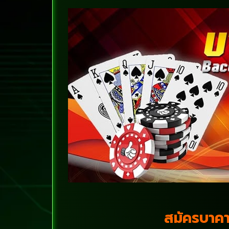
สมัครบาคาร