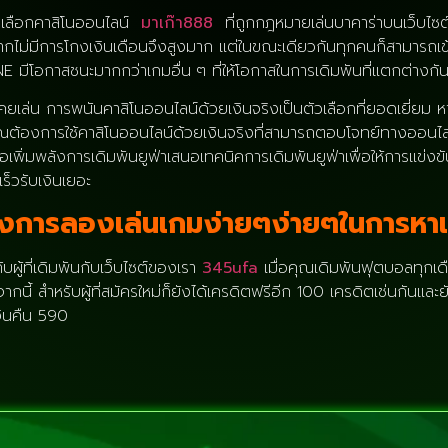
้การเลือกคาสิโนออนไลน์
มาเก๊า888
ที่ถูกกฎหมายเล่นบาคาร่าบนเว็บไซต์นี
ไม่มีการโกงเงินเดือนจึงสูงมาก แต่ในขณะเดียวกันทุกคนก็สามารถเข้าถ
NE มีโอกาสชนะมากกว่าเกมอื่น ๆ ที่ให้โอกาสในการเดิมพันที่แตกต่างกั
่ไม่เคยเล่น การพนันคาสิโนออนไลน์ด้วยเงินจริงเป็นตัวเลือกที่ยอดเยี
้องการใช้คาสิโนออนไลน์ด้วยเงินจริงที่สามารถตอบโจทย์ทางออนไลน์
่อเพิ่มพลังการเดิมพันยูฟ่าเสนอเทคนิคการเดิมพันยูฟ่าเพื่อให้การแข่งขั
เร็วรับเงินเยอะ
งการลองเล่นเกมง่ายๆง่ายๆในการหาเ
บผู้ที่เดิมพันกับเว็บไซต์ของเรา
345ufa
เมื่อคุณเดิมพันฟุตบอลทุกเดื
นี้ สำหรับผู้ที่สมัครใหม่ก็ยังได้เครดิตฟรีอีก 100 เครดิตเช่นกันและย
งินคืน 590