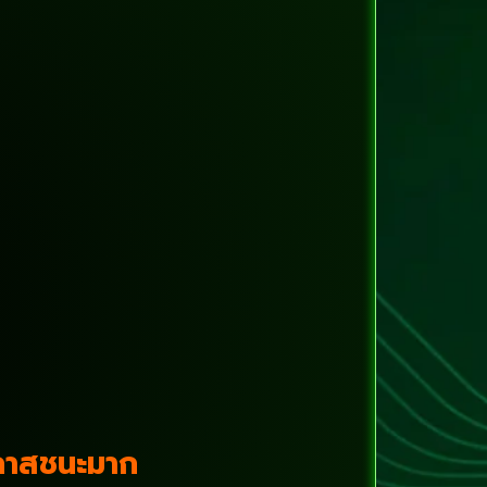
โอกาสชนะมาก