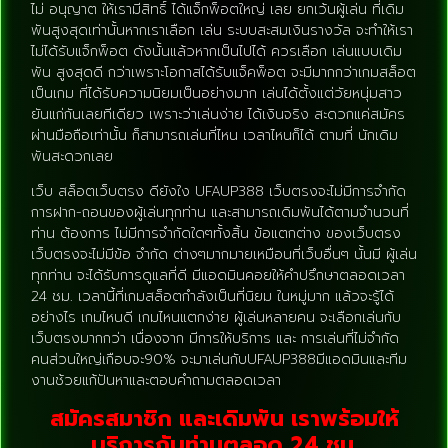
ไม่ อนุญาต ให้เรามีสิทธิ์ ได้แจ็กพ็อตใหญ่ เลย ยกเว้นผู้เล่น ที่เดิม
พันสูงสุดเท่านั้นหากเราเลือก เล่น ระบบสะสมเงินรางวัล จะทำให้เรา
ไม่ได้รับแจ็กพ็อต ดังนั้นแล้วหากเป็นไปได้ ควรเลือก เล่นแบบเดิม
พัน สูงสุดดี กว่าเพราะโอกาสได้รับแจ็คพ็อต จะมีมากกว่าเกมสล็อต
เป็นเกม ที่ได้รับความนิยมเป็นอย่างมาก เล่นได้ตั้งแต่วัยหนุ่มสาว
ยันแก่กันเลยทีเดียว เพราะว่าเล่นง่าย ได้เงินจริง สะดวกแค่สมัคร
ผ่านมือถือเท่านั้น ก็สามารถเล่นที่ไหน เวลาไหนก็ได้ ตามที่ นักเดิม
พันสะดวกเลย
เว็บ สล็อตเว็บตรง ดียังใง UFAUP388 เว็บตรงจะไม่มีการจำกัด
การฝาก-ถอนของผู้เล่นทุกท่าน และสามารถเดิมพันได้ตามจำนวนที่
ท่าน ต้องการ ไม่มีการจำกัดใดๆทั้งสิ้น ข้อแตกต่าง ของเว็บตรง
เว็บตรงจะไม่มีข้อ จำกัด ต่างๆมากมายเหมือนที่เว็บอื่นๆ นั้นมี ผู้เล่น
ทุกท่าน จะได้รับการดูแลที่ดี มีแอดมินคอยให้คำปรึกษาตลอดเวลา
24 ชม. เวลานี้ที่เกมสล็อตกำลังเป็นที่นิยม ในหมู่มาก แล้วจะรู้ได้
อย่างไร เกมไหนดี เกมไหนแตกง่าย ผู้เล่นหลายคน จะเลือกเล่นกับ
เว็บตรงมากกว่า เนื่องจาก มีการให้บริการ และ การเล่นที่ไม่จำกัด
คนส่วนใหญ่เกือบจะ90% จะมาเล่นกับUFAUP388มีแอดมินและทีม
งานช้วยแก้ปันหาและตอบคำถามตลอดเวลา
สมัครสมาชิก และเดิมพัน เราพร้อมให้
บริการกับท่านตลอด 24 ชม.