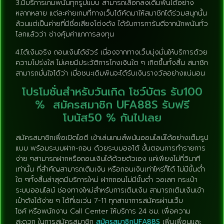
3.มีบริการเกมพนันทุกรูปแบบ สามารถเลือกลงเดิมพันได้อย่าง
หลากหลาย แต่ละค่ายเกมที่ทางเว็บได้คัดมาให้สมาชิกได้ร่วมสนุกนั้น
ล้วนแต่เป็นค่ายที่มีชื่อเสียงโด่งดัง ได้รับการการันตีจากนักพนันทั่ว
โลกแล้วว่า ช่างคุ้มค่าแกการลงทุน
4.ได้เงินจริง ถอนเงินได้ชัวร์ เนื่องจากทางเว็บมุ่งมั่นให้บริการด้วย
ความโปร่งใส ไม่เคยมีประวัติการโกงเงินใด ๆ เกิดขึ้นทั้งสิ้น สมาชิก
สามารถมั่นใจได้ว่า เมื่อชนะเดิมพันจะได้รับเงินรางวัลอย่างแน่นอน
โปรโมชั่นสำหรับวันเกิด โชว์บัตร รับ100
% สมัครสมาชิก UFA88S รับฟรี
โบนัส50 % กันไปเลย
สมัครสมาชิกเพื่อเปิดไอดี เข้าเล่นเกมส์พนันออนไลน์ได้อย่างเต็มรูป
แบบ พร้อมระบบฝาก-ถอน ด้วยระบบออโต้ ขั้นตอนการทำรายการ
ง่าย ๆสามารถฝากหรือถอนเงินได้ด้วยตัวเอง แค่เพียงไม่กี่วินาที
เท่านั้น ที่สำคัญสามารถเติมเงิน หรือถอนเงินเท่าไหร่ก็ได้ ไม่มีขั้นต่ำ
ใด ๆทั้งสิ้นล่าสุดมีบริการใหม่ ฝากถอนไม่มีขั้นต่ำ วอเลท กระเป๋า
ระบบออนไลน์ ช่องทางใหม่สำหรับการเติมเงิน สามารถเติมเงินเข้า
เป๋าตังได้ง่าย ๆ ได้ที่เซเว่น 7-11 ทุกสาขาการสมัครผ่านเว็บ
ไซค์ หรือพนักงาน Call Center ให้บริการ 24 ชม. เพื่อความ
สะดวก ในการสมัครสมาชิก
สมัครสมาชิกUFA88S
เพิ่มเพื่อนและ